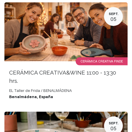
SEPT.
05
CERÁMICA CREATIVA FINDE
CERÁMICA CREATIVA&WINE 11:00 - 13:30
hrs.
EL Taller de Frida / BENALMÁDENA
Benalmádena
,
España
SEPT.
05