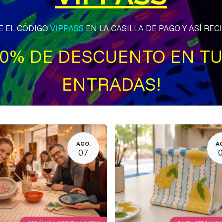
E EL CÓDIGO
VIPPASS
EN LA CASILLA DE PAGO Y ASÍ RECIB
0% DE DESCUENTO EN T
ENTRADAS!
AGO.
A
07