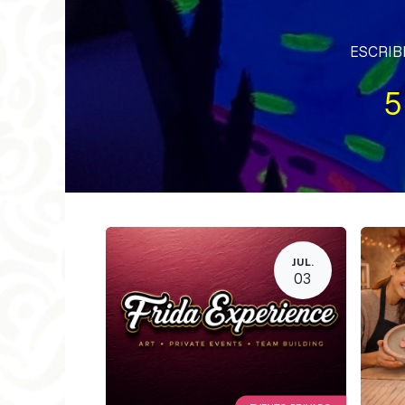
ESCRIB
5
JUL.
03