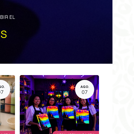
IR EL ​​
US
GO.
AGO.
07
07