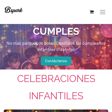
CUMPLES
No más parques de bolas: Descubre los cumpleaños
infantiles creativos.
Contáctenos
CELEBRACIONES
INFANTILES