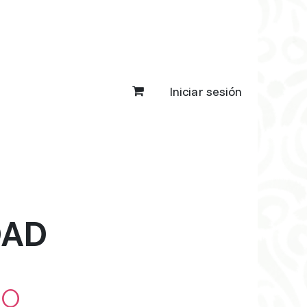
Iniciar sesión
AD​
IO