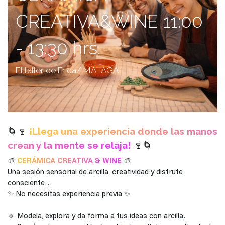
CREATIVA&WINE 11:00
- 13:30 hrs.
El taller de Frida/ MÁLAGA
🌀🍷
¡Llega una experiencia donde las manos
crean y la mente se relaja!
🍷🌀
🎨
CERÁMICA CREATIVA & WINE
🎨
Una sesión sensorial de arcilla, creatividad y disfrute
consciente…
✨ No necesitas experiencia previa ✨
🔹 Modela, explora y da forma a tus ideas con arcilla.