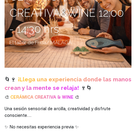
CREATIVA&WINE 12:00
- 14:30 hrs.
El taller de Frida/ MÁLAGA
🌀🍷
¡Llega una experiencia donde las manos
crean y la mente se relaja!
🍷🌀
🎨
CERÁMICA CREATIVA & WINE
🎨
Una sesión sensorial de arcilla, creatividad y disfrute
consciente…
✨ No necesitas experiencia previa ✨