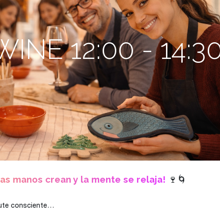
NE 12:00 - 14:3
as manos crean y la mente se relaja!
🍷🌀
frute consciente…