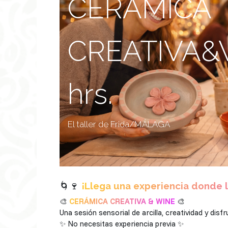
CERÁMICA
CREATIVA&WI
hrs.
El taller de Frida/MÁLAGA
🌀🍷
¡Llega una experiencia donde l
🎨
CERÁMICA CREATIVA & WINE
🎨
Una sesión sensorial de arcilla, creatividad y dis
✨ No necesitas experiencia previa ✨