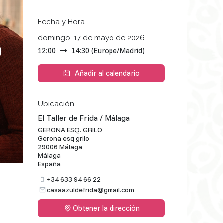
Fecha y Hora
0
domingo, 17 de mayo de 2026
12:00
14:30
(
Europe/Madrid
)
Añadir al calendario
Ubicación
El Taller de Frida / Málaga
GERONA ESQ. GRILO
Gerona esq grilo
29006 Málaga
Málaga
España
+34 633 94 66 22
casaazuldefrida@gmail.com
Obtener la dirección