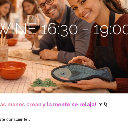
INE 16:30 - 19:0
as manos crean y la mente se relaja!
🍷🌀
frute consciente…