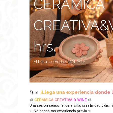
CERÁMICA
CREATIVA&W
hrs.
El taller de Frida/ MÁLAGA
🌀🍷
¡Llega una experiencia donde l
🎨
CERÁMICA CREATIVA & WINE
🎨
Una sesión sensorial de arcilla, creatividad y dis
✨ No necesitas experiencia previa ✨