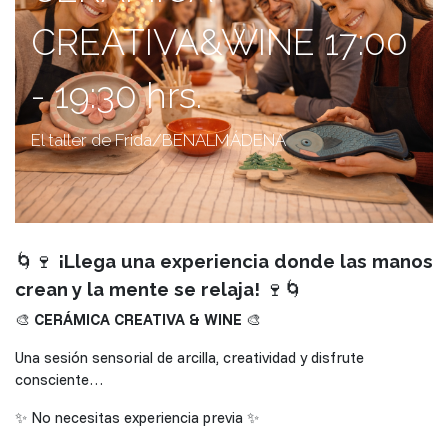
CREATIVA&WINE 17:00
- 19:30 hrs.
El taller de Frida/BENALMÁDENA
🌀🍷
¡Llega una experiencia donde las manos
crean y la mente se relaja!
🍷🌀
🎨
CERÁMICA CREATIVA & WINE
🎨
Una sesión sensorial de arcilla, creatividad y disfrute
consciente…
✨ No necesitas experiencia previa ✨