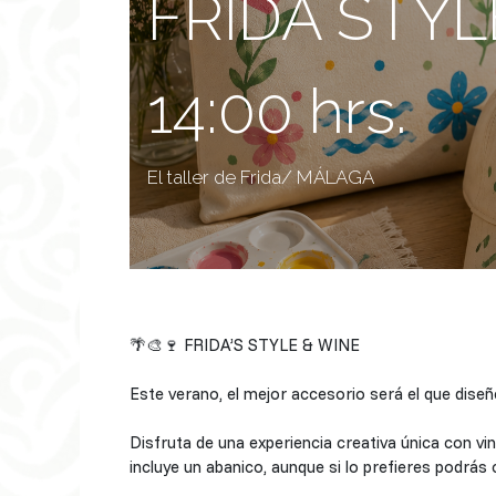
FRIDA STYL
14:00 hrs.
El taller de Frida/ MÁLAGA
🌴🎨🍷 FRIDA’S STYLE & WINE
Este verano, el mejor accesorio será el que diseñ
Disfruta de una experiencia creativa única con v
incluye un abanico, aunque si lo prefieres podrás