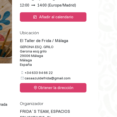
12:00
14:00
(
Europe/Madrid
)
Añadir al calendario
Ubicación
El Taller de Frida / Málaga
GERONA ESQ. GRILO
Gerona esq grilo
29006 Málaga
Málaga
España
+34 633 94 66 22
casaazuldefrida@gmail.com
Obtener la dirección
Organizador
trada
FRIDA´S TEAM, ESPACIOS