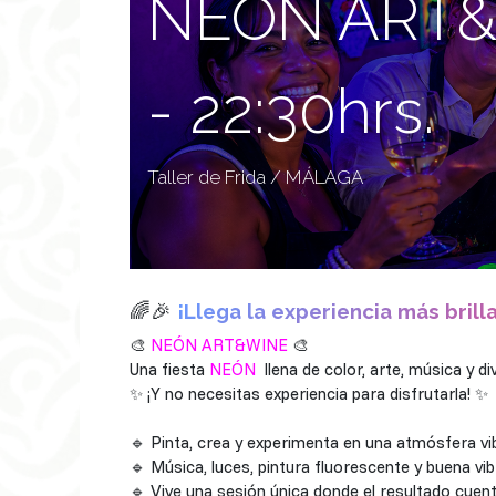
NEÓN ART&
- 22:30hrs.
Taller de Frida / MÁLAGA
🌈🎉
¡Llega la experiencia más brill
🎨
NEÓN ART&WINE
🎨
Una fiesta
NEÓN
llena de color, arte, música y d
✨ ¡Y no necesitas experiencia para disfrutarla! ✨
🔹 Pinta, crea y experimenta en una atmósfera vib
🔹 Música, luces, pintura fluorescente y buena vib
🔹 Vive una sesión única donde el resultado cuent