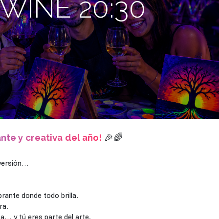
WINE 20:30
ante y creativa del año!
🎉🌈
iversión…
rante donde todo brilla.
ra.
a… y tú eres parte del arte.