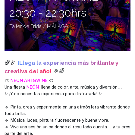
20:30 - 22:30hrs.
Taller de Frida / MÁLAGA
🌈🎉
¡Llega la experiencia más brillante y
creativa del año!
🎉🌈
🎨
NEÓN ART&WINE
🎨
Una fiesta
NEÓN
llena de color, arte, música y diversión…
✨ ¡Y no necesitas experiencia para disfrutarla! ✨
🔹 Pinta, crea y experimenta en una atmósfera vibrante donde
todo brilla.
🔹 Música, luces, pintura fluorescente y buena vibra.
🔹 Vive una sesión única donde el resultado cuenta… y tú eres
parte del arte.