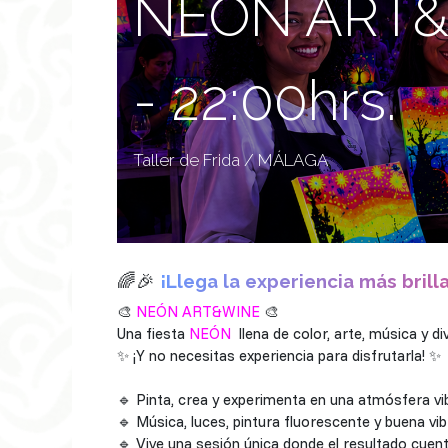
NEÓN ART&
- 22:00hrs.
Taller de Frida / MÁLAGA
🌈🎉
¡Llega la experiencia más brill
🎨
NEÓN ART&WINE
🎨
Una fiesta
NEÓN
llena de color, arte, música y d
✨ ¡Y no necesitas experiencia para disfrutarla! ✨
🔹 Pinta, crea y experimenta en una atmósfera vib
🔹 Música, luces, pintura fluorescente y buena vib
🔹 Vive una sesión única donde el resultado cuent