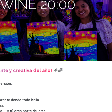
WINE 20:00
ante y creativa del año!
🎉🌈
iversión…
rante donde todo brilla.
ra.
a… y tú eres parte del arte.