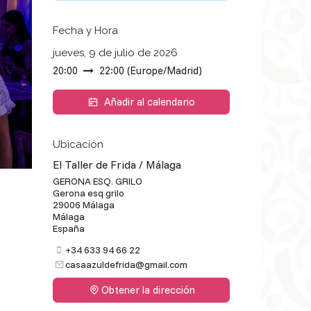
Fecha y Hora
jueves, 9 de julio de 2026
20:00
22:00
(
Europe/Madrid
)
Añadir al calendario
Ubicación
El Taller de Frida / Málaga
GERONA ESQ. GRILO
Gerona esq grilo
29006 Málaga
Málaga
España
+34 633 94 66 22
casaazuldefrida@gmail.com
Obtener la dirección