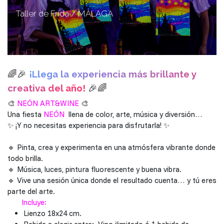
Taller de Frida / MÁLAGA
🌈🎉
¡Llega la experiencia más brillante y
creativa del año!
🎉🌈
🎨
NEÓN ART&WINE
🎨
Una fiesta
NEÓN
llena de color, arte, música y diversión…
✨ ¡Y no necesitas experiencia para disfrutarla! ✨
🔹 Pinta, crea y experimenta en una atmósfera vibrante donde
todo brilla.
🔹 Música, luces, pintura fluorescente y buena vibra.
🔹 Vive una sesión única donde el resultado cuenta… y tú eres
parte del arte.
Incluye:
Lienzo 18x24 cm.