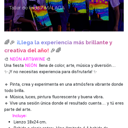
Taller de Frida / MÁLAGA
🌈🎉
¡Llega la experiencia más brillante y
creativa del año!
🎉🌈
🎨
NEÓN ART&WINE
🎨
Una fiesta
NEÓN
llena de color, arte, música y diversión…
✨ ¡Y no necesitas experiencia para disfrutarla! ✨
🔹 Pinta, crea y experimenta en una atmósfera vibrante donde
todo brilla.
🔹 Música, luces, pintura fluorescente y buena vibra.
🔹 Vive una sesión única donde el resultado cuenta… y tú eres
parte del arte.
Incluye:
Lienzo 18x24 cm.