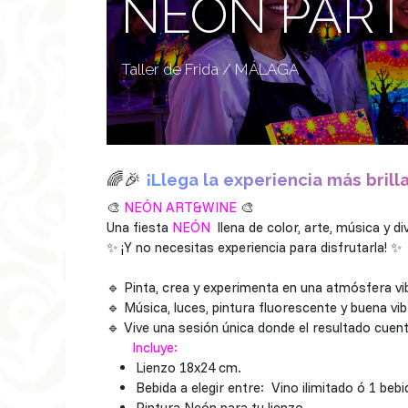
NEON PARTY 
Taller de Frida / MÁLAGA
🌈🎉
¡Llega la experiencia más brill
🎨
NEÓN ART&WINE
🎨
Una fiesta
NEÓN
llena de color, arte, música y d
✨ ¡Y no necesitas experiencia para disfrutarla! ✨
🔹 Pinta, crea y experimenta en una atmósfera vib
🔹 Música, luces, pintura fluorescente y buena vib
🔹 Vive una sesión única donde el resultado cuent
Incluye:
Lienzo 18x24 cm.
Bebida a elegir entre: Vino ilimi
Pintura Neón para tu lienzo.