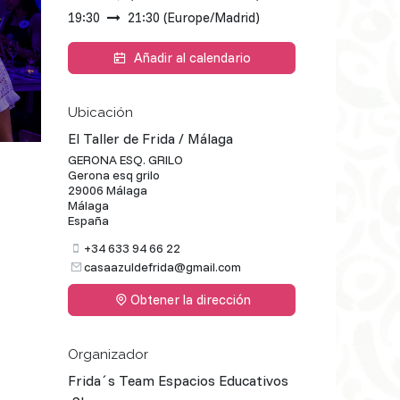
19:30
21:30
(
Europe/Madrid
)
Añadir al calendario
Ubicación
El Taller de Frida / Málaga
GERONA ESQ. GRILO
Gerona esq grilo
29006 Málaga
Málaga
España
+34 633 94 66 22
casaazuldefrida@gmail.com
Obtener la dirección
Organizador
Frida´s Team Espacios Educativos