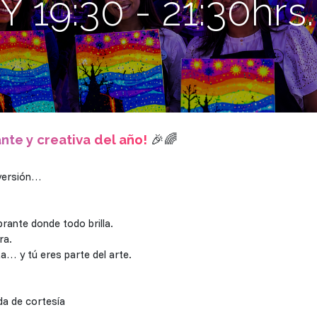
19:30 - 21:30hrs.
ante y creativa del año!
🎉🌈
iversión…
rante donde todo brilla.
ra.
a… y tú eres parte del arte.
tado ó 1 bebida de cortesía