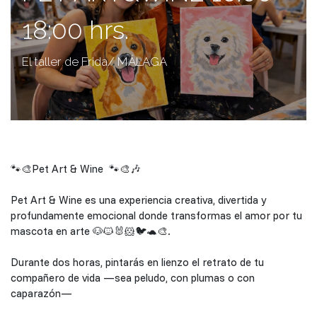
18:00 hrs.
El taller de Frida/ MÁLAGA
🐾🎨Pet Art & Wine 🐾🎨🎶
Pet Art & Wine es una experiencia creativa, divertida y
profundamente emocional donde transformas el amor por tu
mascota en arte 🐶🐱🐰🐹🐦🐢🎨.
Durante dos horas, pintarás en lienzo el retrato de tu
compañero de vida —sea peludo, con plumas o con
caparazón—