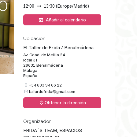
0
12:00
13:30
(
Europe/Madrid
)
Añadir al calendario
Ubicación
El Taller de Frida / Benalmádena
Av. Cdad. de Melilla 24
local 31
29631 Benalmádena
Málaga
España
+34 633 94 66 22
tallerdefrida@gmail.com
Obtener la dirección
Organizador
FRIDA´S TEAM, ESPACIOS