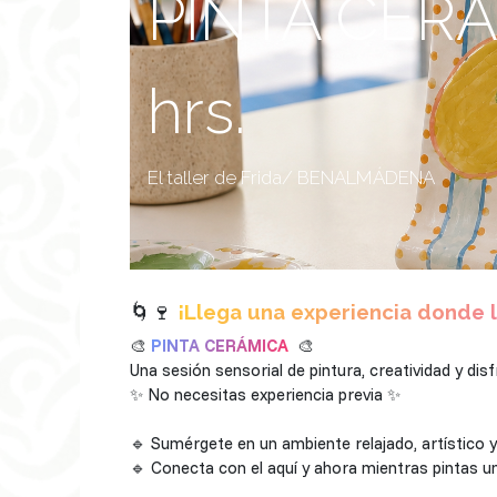
PINTA CERÁM
hrs.
El taller de Frida/ BENALMÁDENA
🌀🍷
¡Llega una experiencia donde l
🎨
PINTA CERÁMICA
🎨
Una sesión sensorial de pintura, creatividad y di
✨ No necesitas experiencia previa ✨
🔹 Sumérgete en un ambiente relajado, artístico y
🔹 Conecta con el aquí y ahora mientras pintas u