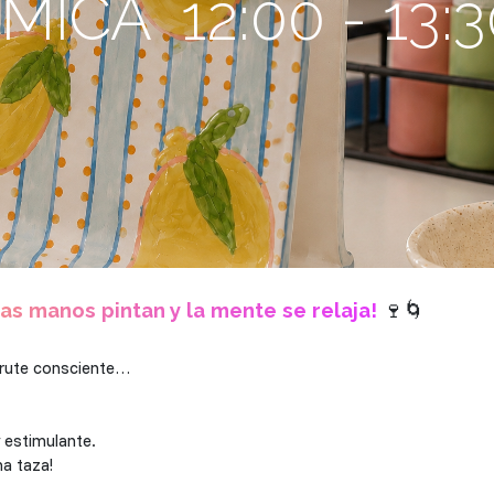
ICA 12:00 - 13:3
as manos pintan y la mente se relaja!
🍷🌀
sfrute consciente…
 estimulante.
na taza!