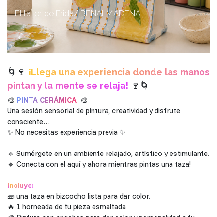
El taller de Frida/ BENALMÁDENA
🌀🍷
¡Llega una experiencia donde las manos
pintan y la mente se relaja!
🍷🌀
🎨
PINTA CERÁMICA
🎨
Una sesión sensorial de pintura, creatividad y disfrute
consciente…
✨ No necesitas experiencia previa ✨
🔹 Sumérgete en un ambiente relajado, artístico y estimulante.
🔹 Conecta con el aquí y ahora mientras pintas una taza!
I
ncluye:
🧱 una taza en bizcocho lista para dar color.
🔥 1 horneada de tu pieza esmaltada