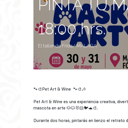
PINTA TU M
18:00 hrs.
El taller de Frida/ MÁLAGA
🐾🎨Pet Art & Wine 🐾🎨🎶
Pet Art & Wine es una experiencia creativa, div
mascota en arte 🐶🐱🐰🐹🐦🐢🎨.
Durante dos horas, pintarás en lienzo el retra