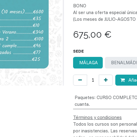
BONO
Al ser una oferta especial únic
(Los meses de JULIO-AGOSTO n
675,00
€
SEDE
MÁLAGA
BENALMÁD
Añad
Paquetes
:
CURSO COMPLETO (
cuanta.
Términos y condiciones
Todos los cursos son personale
por inasistencias. Las reserva